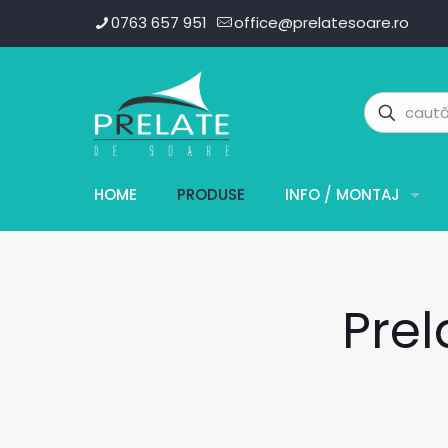
0763 657 951
office@prelatesoare.ro
HOME
PRODUSE
INFO / MONTAJ
Prel