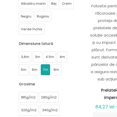
Albastru marin
Bej
Crem
Folosite pent
răcoroase 
Negru
Ruginiu
proteja d
prelatele d
Verde închis
soluție accesi
și cu impact
Dimensiune latură
plăcut. Forma
sunt derivat
3,6m
3m
4.5m
4m
pânzelor de 
5m
6m
7m
8m
a asigura re
sub acțiun
Grosime
Prelate
imper
185g/m2
280g/m2
84,27
lei
320g/m2
340g/m2