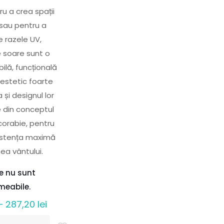
ru a crea spații
sau pentru a
e razele UV,
e soare sunt o
bilă, funcțională
 estetic foarte
 și designul lor
e din conceptul
corabie, pentru
zistența maximă
ea vântului.
le nu sunt
meabile.
Interval
–
287,20
lei
de