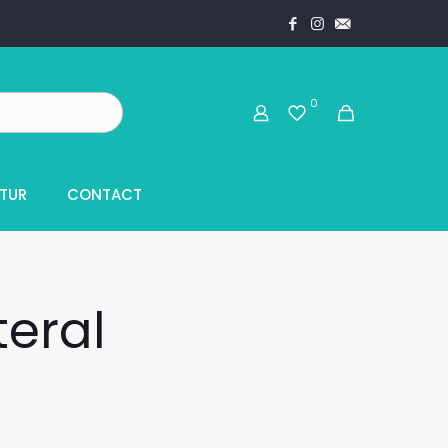
0
TUR
CONTACT
teral