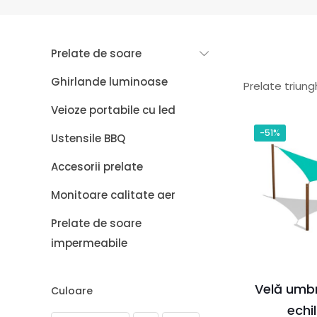
Prelate de soare
Ghirlande luminoase
Prelate triung
Veioze portabile cu led
-51%
Ustensile BBQ
Accesorii prelate
Monitoare calitate aer
Prelate de soare
impermeabile
Velă umbr
Culoare
echi