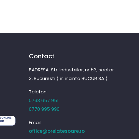
Contact
BADRESA: Str. Industriilor, nr 53, sector
3, Bucuresti ( in incinta BUCUR SA )
Telefon
0763 657 951
0770 995 990
Email
office@prelatesoare.ro