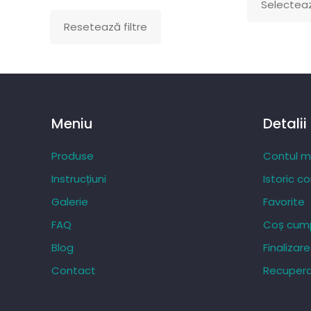
Selecteaz
Acest
Resetează filtre
produs
are
mai
multe
variații.
Meniu
Detalii
Opțiunile
pot
Produse
Contul 
fi
Instrucțiuni
Istoric c
alese
Galerie
Favorite
în
FAQ
Coș cump
pagina
produsului.
Blog
Finaliza
Contact
Recupera