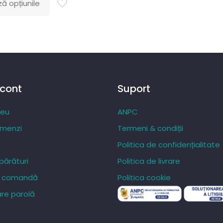
ă opțiunile
prețuri:
84,27 lei
până
la
287,20 lei
 cont
Suport
meu
ANPC
omenzi
Termeni & condiții
Politica de confidențialitate
ărături
Politica de livrare
re comandă
Politica cookie
re parolă