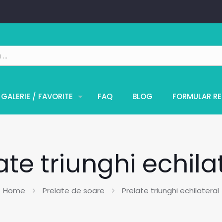
GALERIE / FAVORITE
FAQ
BLOG
FORMULAR RE
ate triunghi echila
Home
Prelate de soare
Prelate triunghi echilateral