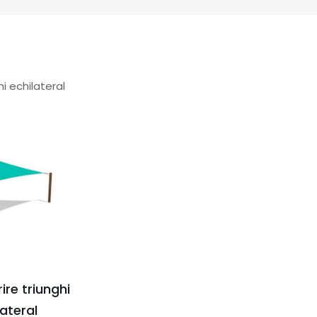
hi echilateral
ire triunghi
lateral