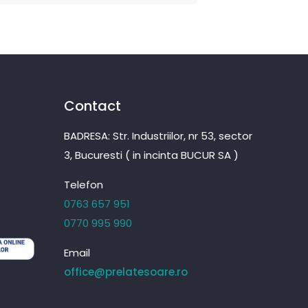
Contact
BADRESA: Str. Industriilor, nr 53, sector
3, Bucuresti ( in incinta BUCUR SA )
Telefon
0763 657 951
0770 995 990
Email
office@prelatesoare.ro