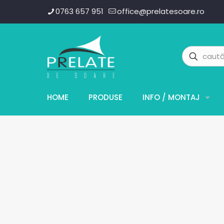
0763 657 951
office@prelatesoare.ro
HOME
PRODUSE
INFO / MONTAJ