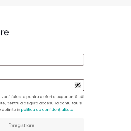
are
ligatoriu
iu
vor fi folosite pentru a oferi o experiență cât
te, pentru a asigura accesul la contul tău și
 definite în
politica de confidențialitate
.
Înregistrare