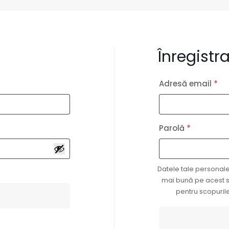
Înregistr
bligatoriu
Ob
Adresă email
*
Obligator
Parolă
*
Datele tale personale 
mai bună pe acest si
pentru scopurile