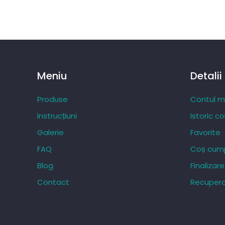
Meniu
Detalii
Produse
Contul 
Instrucțiuni
Istoric c
Galerie
Favorite
FAQ
Coș cump
Blog
Finaliza
Contact
Recupera