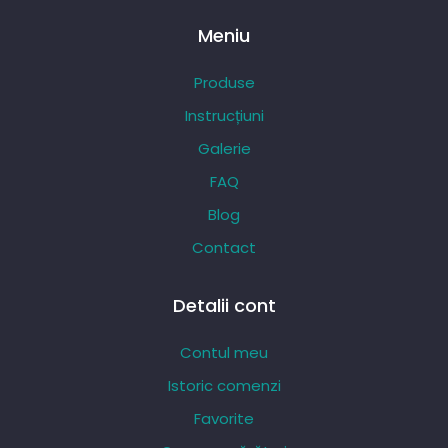
până
la
Meniu
223,80 lei
Produse
Instrucțiuni
Galerie
FAQ
Blog
Contact
Detalii cont
Contul meu
Istoric comenzi
Favorite