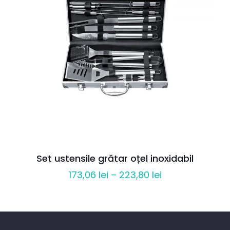
Set ustensile grătar oțel inoxidabil
Interval
173,06
lei
–
223,80
lei
de
prețuri:
173,06 lei