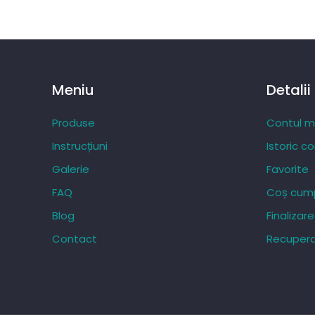
Meniu
Detalii
Produse
Contul 
Instrucțiuni
Istoric c
Galerie
Favorite
FAQ
Coș cump
Blog
Finaliza
Contact
Recupera