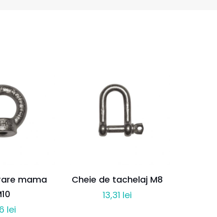
orare mama
Cheie de tachelaj M8
10
13,31
lei
16
lei