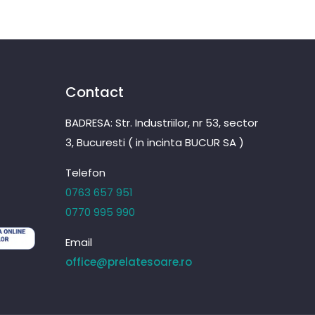
Contact
BADRESA: Str. Industriilor, nr 53, sector
3, Bucuresti ( in incinta BUCUR SA )
Telefon
0763 657 951
0770 995 990
Email
office@prelatesoare.ro