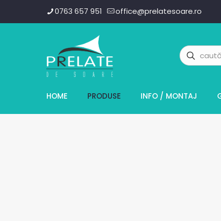
0763 657 951
office@prelatesoare.ro
HOME
PRODUSE
INFO / MONTAJ