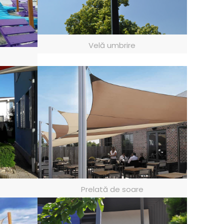
Velă umbrire
Prelată de soare