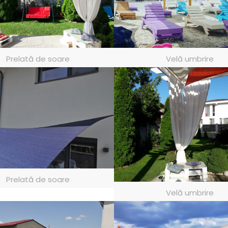
Prelată de soare
Velă umbrire
Prelată de soare
Velă umbrire