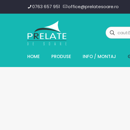
0763 657 951
office@prelatesoare.ro
HOME
PRODUSE
INFO / MONTAJ