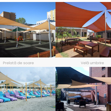
Prelată de soare
Velă umbrire