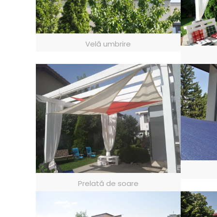
Velă umbrire
Prelată de soare