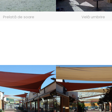
Prelată de soare
Velă umbrire