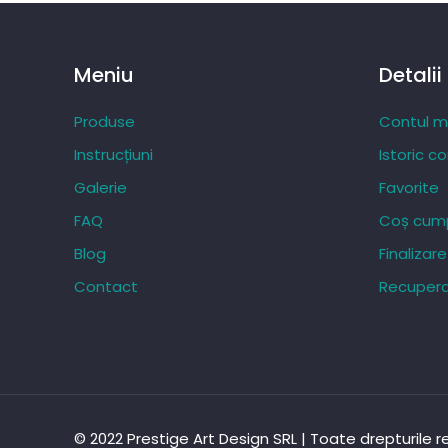
Meniu
Detalii
Produse
Contul 
Instrucțiuni
Istoric c
Galerie
Favorite
FAQ
Coș cump
Blog
Finaliza
Contact
Recupera
© 2022 Prestige Art Design SRL | Toate drepturile 