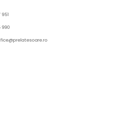
 951
5 990
ffice@prelatesoare.ro