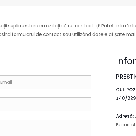
ații suplimentare nu ezitați să ne contactați! Puteți intra în l
osind formularul de contact sau utilizând datele afișate mai 
Info
PRESTI
CUI: RO
J40/229
Adresă:
Bucuresti