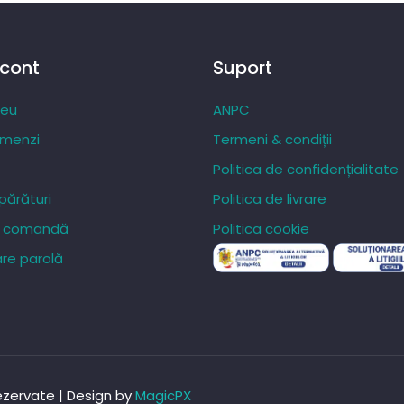
 cont
Suport
meu
ANPC
omenzi
Termeni & condiții
Politica de confidențialitate
ărături
Politica de livrare
re comandă
Politica cookie
re parolă
rezervate | Design by
MagicPX