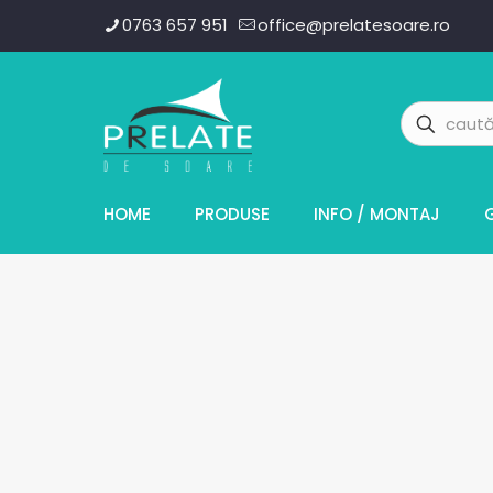
0763 657 951
office@prelatesoare.ro
HOME
PRODUSE
INFO / MONTAJ