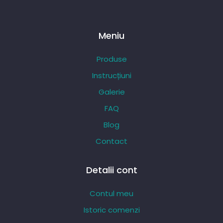
84,27 lei
până
la
Meniu
287,20 lei
Produse
Instrucțiuni
Galerie
FAQ
Blog
Contact
Detalii cont
Contul meu
Istoric comenzi