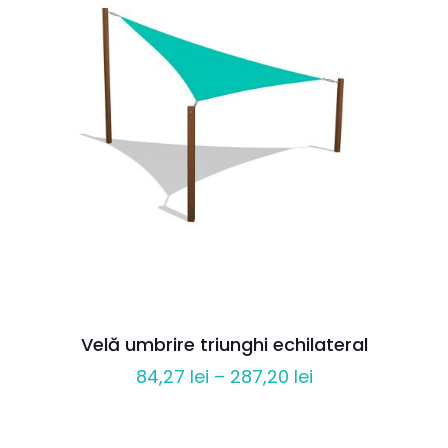
Velă umbrire triunghi echilateral
Interval
84,27
lei
–
287,20
lei
de
prețuri: