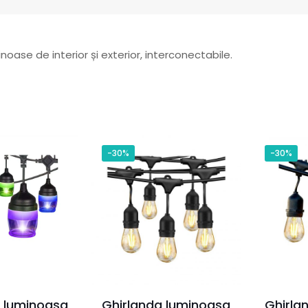
noase de interior și exterior, interconectabile.
-30%
-30%
a luminoasa
Ghirlanda luminoasa
Ghirla