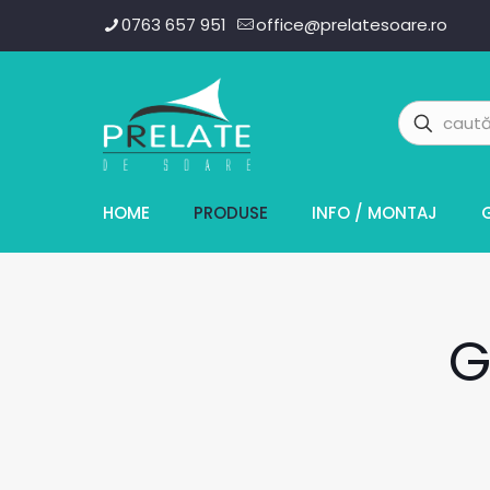
0763 657 951
office@prelatesoare.ro
HOME
PRODUSE
INFO / MONTAJ
G