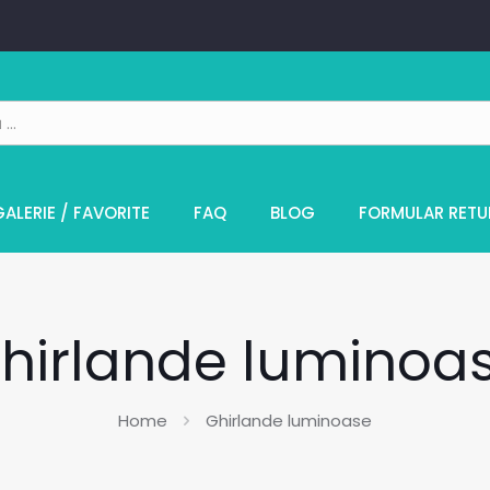
GALERIE / FAVORITE
FAQ
BLOG
FORMULAR RETU
hirlande luminoa
Home
Ghirlande luminoase