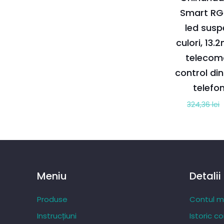
Smart RGB
led susp
culori, 13.
telecom
control din
telefo
324,36
lei
Meniu
Detalii
Produse
Contul 
Instrucțiuni
Istoric c