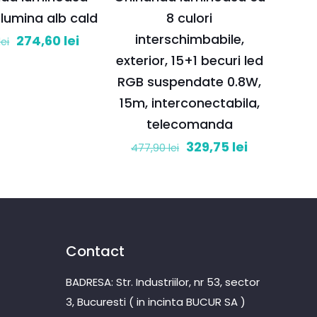
, lumina alb cald
8 culori
interschimbabile,
Prețul
Prețul
274,60
lei
lei
inițial
curent
exterior, 15+1 becuri led
a
este:
RGB suspendate 0.8W,
fost:
274,60 lei.
15m, interconectabila,
392,28 lei.
telecomanda
Prețul
Prețul
329,75
lei
477,90
lei
inițial
curent
a
este:
fost:
329,75 lei.
477,90 lei.
Contact
BADRESA: Str. Industriilor, nr 53, sector
3, Bucuresti ( in incinta BUCUR SA )