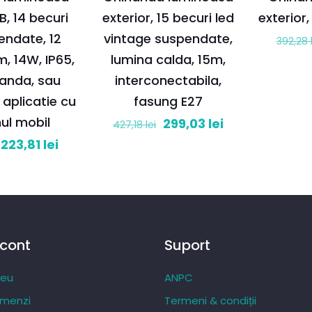
, 14 becuri
exterior, 15 becuri led
exterior
endate, 12
vintage suspendate,
392,28
2m, 14W, IP65,
lumina calda, 15m,
anda, sau
interconectabila,
 aplicatie cu
fasung E27
nul mobil
Prețul
Prețul
299,03
lei
427,18
lei
inițial
curent
Prețul
Prețul
223,81
lei
a
este:
inițial
curent
fost:
299,03 lei.
a
este:
427,18 lei.
fost:
223,81 lei.
324,36 lei.
 cont
Suport
meu
ANPC
omenzi
Termeni & condiții