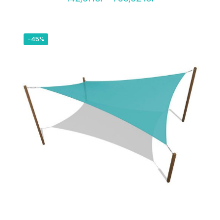
de
prețuri:
142,61 lei
-45%
până
la
739,32 lei