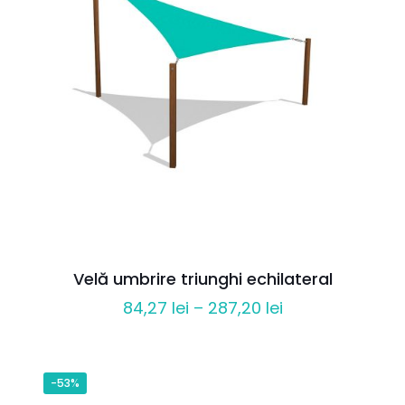
Velă umbrire triunghi echilateral
Interval
84,27
lei
–
287,20
lei
de
prețuri:
84,27 lei
-53%