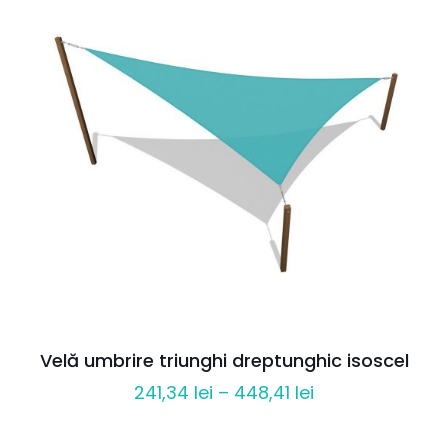
până
la
287,20 lei
Velă umbrire triunghi dreptunghic isoscel
Interval
241,34
lei
–
448,41
lei
de
prețuri: