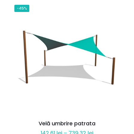
241,34 lei
-45%
până
la
448,41 lei
Velă umbrire patrata
Interval
142,61
lei
–
739,32
lei