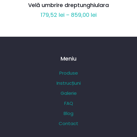
Velă umbrire dreptunghiulara
Interval
179,52
lei
–
859,00
lei
de
prețuri:
179,52 lei
până
la
Meniu
859,00 lei
Produse
Instrucțiuni
Galerie
FAQ
Blog
Contact