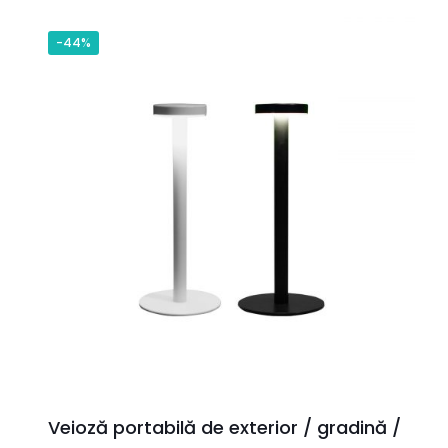
a
este:
fost:
297,30 lei.
-44%
530,90 lei.
Veioză portabilă de exterior / gradină /