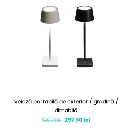
Veioză portabilă de exterior / gradină /
dimabilă
Prețul
Prețul
297,30
lei
530,90
lei
inițial
curent