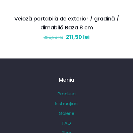
Veioză portabilă de exterior / gradină /
dimabilă Baza 8 cm
Prețul
Prețul
211,50
lei
325,38
lei
inițial
curent
a
este:
fost:
211,50 lei.
325,38 lei.
Meniu
Produse
Instrucțiuni
Galerie
FAQ
Blog