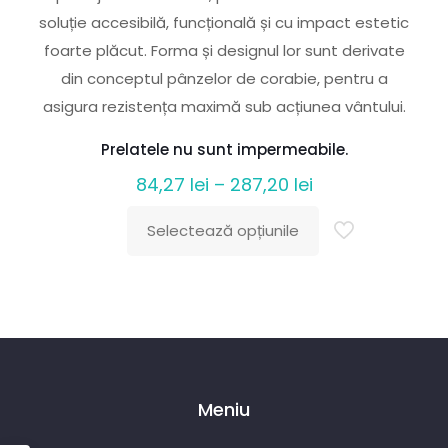
soluție accesibilă, funcțională și cu impact estetic
foarte plăcut. Forma și designul lor sunt derivate
din conceptul pânzelor de corabie, pentru a
asigura rezistența maximă sub acțiunea vântului.
Prelatele nu sunt impermeabile.
Interval
84,27
lei
–
287,20
lei
de
Selectează opțiunile
prețuri:
Acest
84,27 lei
produs
până
are
la
mai
287,20 lei
multe
variații.
Meniu
Opțiunile
pot