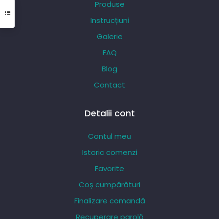
Produse
fi
Instrucțiuni
alese
Galerie
în
pagina
FAQ
produsului.
Blog
Contact
Detalii cont
Contul meu
Istoric comenzi
Favorite
Coș cumpărături
Finalizare comandă
Recuperare parolă