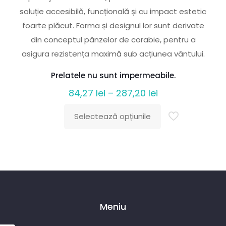
soluție accesibilă, funcțională și cu impact estetic
foarte plăcut. Forma și designul lor sunt derivate
din conceptul pânzelor de corabie, pentru a
asigura rezistența maximă sub acțiunea vântului.
Prelatele nu sunt impermeabile.
Interval
84,27
lei
–
287,20
lei
de
Selectează opțiunile
prețuri:
Acest
84,27 lei
produs
până
are
la
mai
287,20 lei
multe
variații.
Meniu
Opțiunile
pot