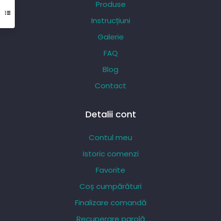
Produse
fi
Instrucțiuni
alese
Galerie
în
pagina
FAQ
produsului.
Blog
Contact
Detalii cont
Contul meu
Istoric comenzi
Favorite
Coș cumpărături
Finalizare comandă
Recuperare parolă