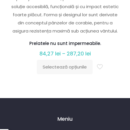
soluție accesibilă, funcțională și cu impact estetic
foarte plăcut. Forma și designul lor sunt derivate
din conceptul pânzelor de corabie, pentru a
asigura rezistența maximă sub acțiunea vântului.
Prelatele nu sunt impermeabile.
Interval
84,27
lei
–
287,20
lei
de
Selectează opțiunile
prețuri:
Acest
84,27 lei
produs
până
are
la
mai
287,20 lei
multe
variații.
Meniu
Opțiunile
pot