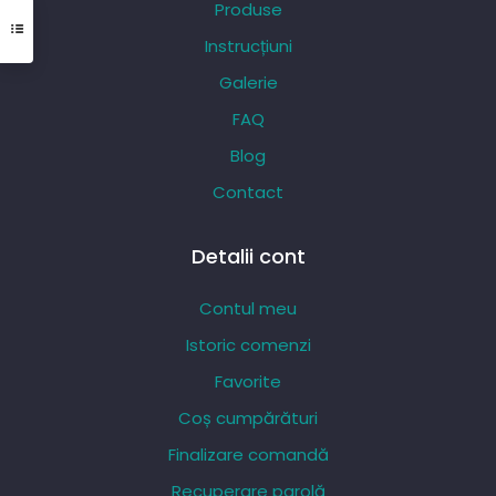
Produse
fi
Instrucțiuni
alese
Galerie
în
pagina
FAQ
produsului.
Blog
Contact
Detalii cont
Contul meu
Istoric comenzi
Favorite
Coș cumpărături
Finalizare comandă
Recuperare parolă