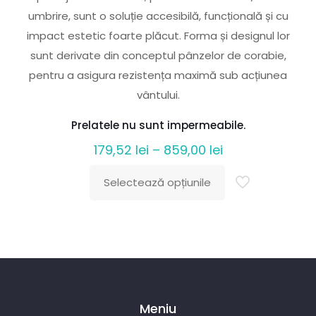
umbrire, sunt o soluție accesibilă, funcțională și cu
impact estetic foarte plăcut. Forma și designul lor
sunt derivate din conceptul pânzelor de corabie,
pentru a asigura rezistența maximă sub acțiunea
vântului.
Prelatele nu sunt impermeabile.
Interval
179,52
lei
–
859,00
lei
de
Selectează opțiunile
prețuri:
Acest
179,52 lei
produs
până
are
la
mai
859,00 lei
multe
variații.
Meniu
Opțiunile