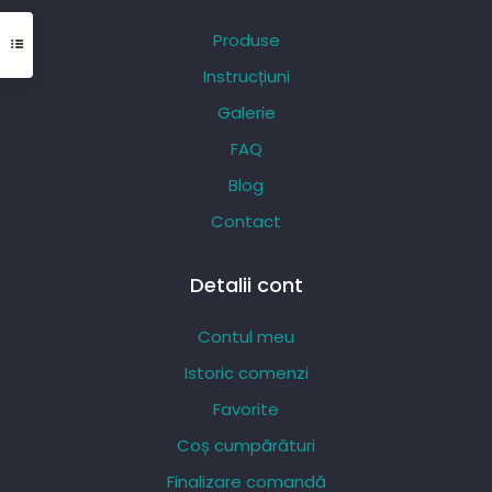
pot
Produse
fi
Instrucțiuni
alese
Galerie
în
pagina
FAQ
produsului.
Blog
Contact
Detalii cont
Contul meu
Istoric comenzi
Favorite
Coș cumpărături
Finalizare comandă