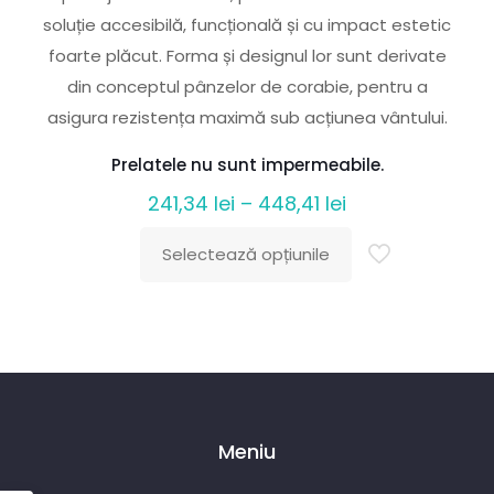
soluție accesibilă, funcțională și cu impact estetic
foarte plăcut. Forma și designul lor sunt derivate
din conceptul pânzelor de corabie, pentru a
asigura rezistența maximă sub acțiunea vântului.
Prelatele nu sunt impermeabile.
Interval
241,34
lei
–
448,41
lei
de
Selectează opțiunile
prețuri:
Acest
241,34 lei
produs
până
are
la
mai
448,41 lei
multe
variații.
Meniu
Opțiunile
pot