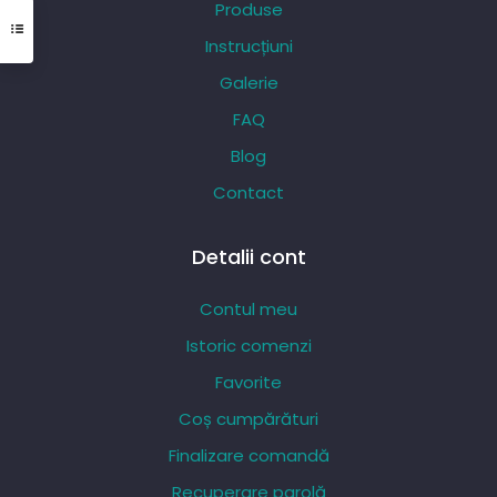
Produse
fi
Instrucțiuni
alese
Galerie
în
pagina
FAQ
produsului.
Blog
Contact
Detalii cont
Contul meu
Istoric comenzi
Favorite
Coș cumpărături
Finalizare comandă
Recuperare parolă