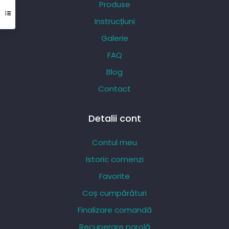
Produse
fi
Instrucțiuni
alese
Galerie
în
pagina
FAQ
produsului.
Blog
Contact
Detalii cont
Contul meu
Istoric comenzi
Favorite
Coș cumpărături
Finalizare comandă
Recuperare parolă