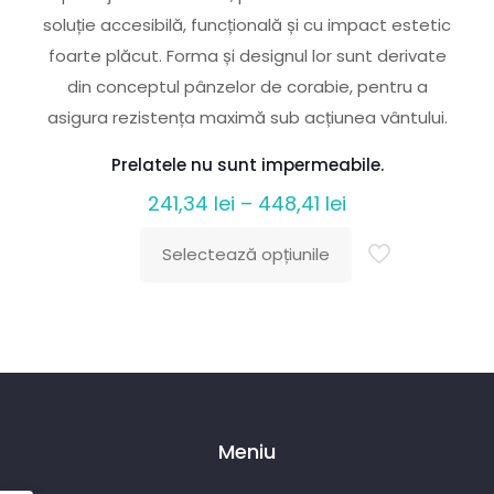
soluție accesibilă, funcțională și cu impact estetic
foarte plăcut. Forma și designul lor sunt derivate
din conceptul pânzelor de corabie, pentru a
asigura rezistența maximă sub acțiunea vântului.
Prelatele nu sunt impermeabile.
Interval
241,34
lei
–
448,41
lei
de
Selectează opțiunile
prețuri:
Acest
241,34 lei
produs
până
are
la
mai
448,41 lei
multe
variații.
Meniu
Opțiunile
pot