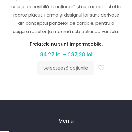
soluție accesibilă, funcțională și cu impact estetic
foarte plăcut. Forma și designul lor sunt derivate
din conceptul pânzelor de corabie, pentru a
asigura rezistența maximă sub acțiunea vântului.
Prelatele nu sunt impermeabile.
Interval
84,27
lei
–
287,20
lei
de
Selectează opțiunile
prețuri:
Acest
84,27 lei
produs
până
are
la
mai
287,20 lei
multe
variații.
Meniu
Opțiunile
pot