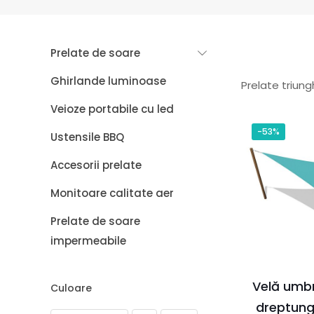
Prelate de soare
Ghirlande luminoase
Prelate triun
Veioze portabile cu led
-53%
Ustensile BBQ
Accesorii prelate
Monitoare calitate aer
Prelate de soare
impermeabile
Velă umbr
Culoare
dreptung