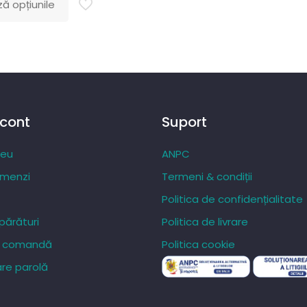
ă opțiunile
prețuri:
241,34 lei
până
la
448,41 lei
 cont
Suport
meu
ANPC
omenzi
Termeni & condiții
Politica de confidențialitate
ărături
Politica de livrare
re comandă
Politica cookie
re parolă