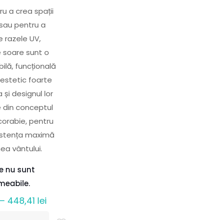
ru a crea spații
sau pentru a
e razele UV,
e soare sunt o
bilă, funcțională
 estetic foarte
 și designul lor
e din conceptul
corabie, pentru
zistența maximă
ea vântului.
le nu sunt
meabile.
Interval
–
448,41
lei
de