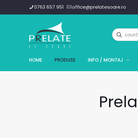
0763 657 951
office@prelatesoare.ro
HOME
PRODUSE
INFO / MONTAJ
Prela