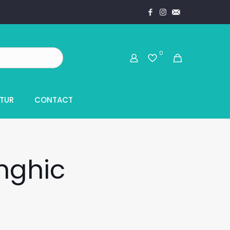
0
TUR
CONTACT
unghic