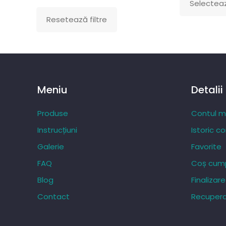
Selecteaz
Acest
Resetează filtre
produs
are
mai
multe
variații.
Meniu
Detalii
Opțiunile
pot
Produse
Contul 
fi
Instrucțiuni
Istoric c
alese
Galerie
Favorite
în
FAQ
Coș cump
pagina
produsului.
Blog
Finaliza
Contact
Recupera