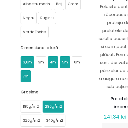
Albastru marin
Bej
Crem
Folosite pent
răcoroase 
Negru
Ruginiu
proteja d
prelatele d
Verde închis
soluție accesi
și cu impact
Dimensiune latură
plăcut. Forma
sunt derivat
3,6m
3m
4m
5m
6m
pânzelor de 
7m
a asigura re
sub acțiun
Grosime
Prelate
imper
185g/m2
280g/m2
241,34
lei
320g/m2
340g/m2