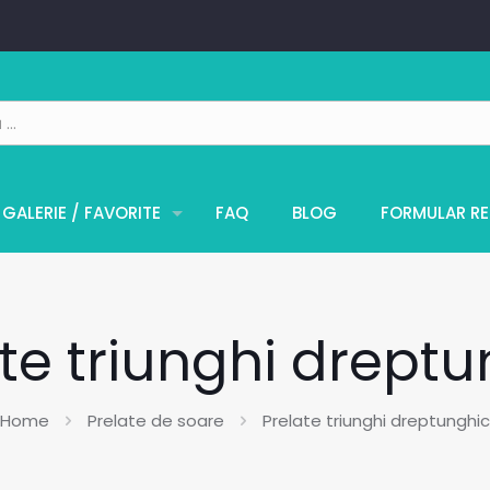
GALERIE / FAVORITE
FAQ
BLOG
FORMULAR RE
te triunghi drept
Home
Prelate de soare
Prelate triunghi dreptunghic