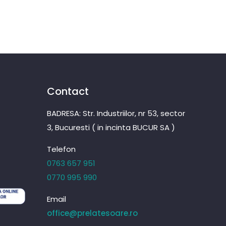
Contact
BADRESA: Str. Industriilor, nr 53, sector
3, Bucuresti ( in incinta BUCUR SA )
Telefon
0763 657 951
0770 995 990
Email
office@prelatesoare.ro