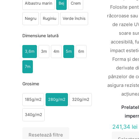
Albastru marin
Bej
Crem
Folosite pent
răcoroase sau 
Negru
Ruginiu
Verde închis
de razele UV
soare sun
Dimensiune latură
accesibilă, f
impact esteti
3,6m
3m
4m
5m
6m
Forma și des
7m
derivate d
pânzelor de c
Grosime
asigura rezis
acțiunea
185g/m2
280g/m2
320g/m2
Prelate
340g/m2
imper
241,34
lei
Resetează filtre