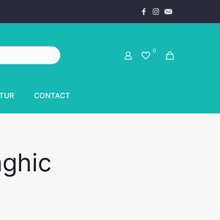
0
TUR
CONTACT
nghic