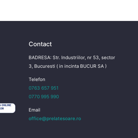
Contact
BADRESA: Str. Industriilor, nr 53, sector
3, Bucuresti ( in incinta BUCUR SA )
Telefon
0763 657 951
0770 995 990
Email
office@prelatesoare.ro