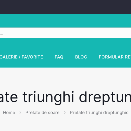
GALERIE / FAVORITE
FAQ
BLOG
FORMULAR RE
ate triunghi dreptu
Home
Prelate de soare
Prelate triunghi dreptunghic