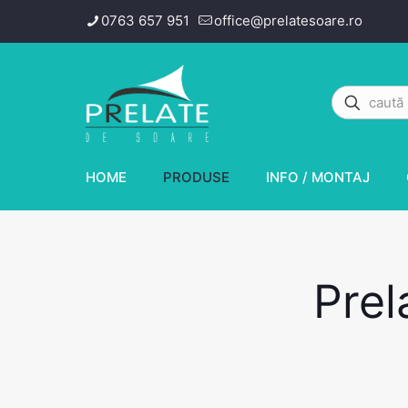
0763 657 951
office@prelatesoare.ro
HOME
PRODUSE
INFO / MONTAJ
Prel