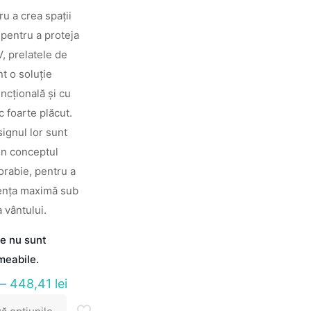
ru a crea spații
pentru a proteja
, prelatele de
t o soluție
uncțională și cu
c foarte plăcut.
ignul lor sunt
in conceptul
orabie, pentru a
tența maximă sub
 vântului.
le nu sunt
meabile.
Interval
–
448,41
lei
de