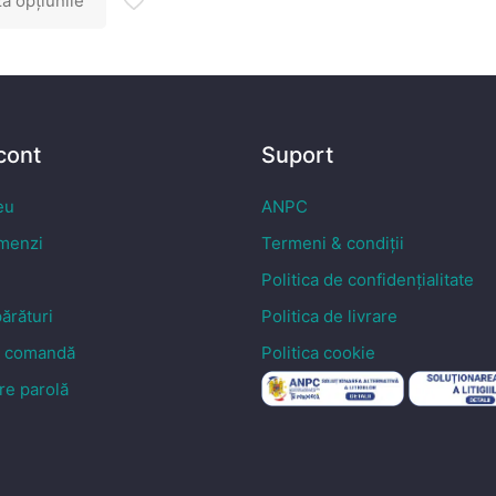
ă opțiunile
prețuri:
241,34 lei
până
la
448,41 lei
 cont
Suport
eu
ANPC
omenzi
Termeni & condiții
Politica de confidențialitate
ărături
Politica de livrare
e comandă
Politica cookie
re parolă