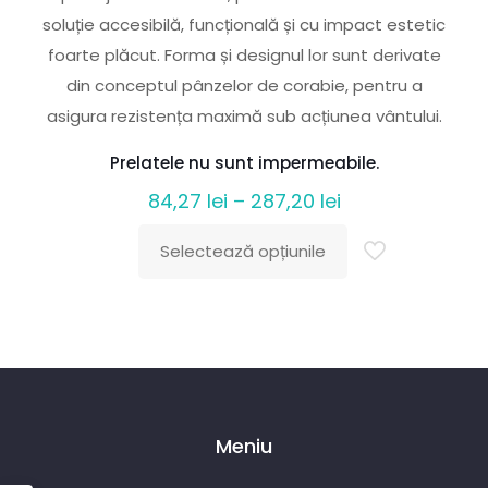
soluție accesibilă, funcțională și cu impact estetic
foarte plăcut. Forma și designul lor sunt derivate
din conceptul pânzelor de corabie, pentru a
asigura rezistența maximă sub acțiunea vântului.
Prelatele nu sunt impermeabile.
Interval
84,27
lei
–
287,20
lei
de
Selectează opțiunile
prețuri:
Acest
84,27 lei
produs
până
are
la
mai
287,20 lei
multe
variații.
Meniu
Opțiunile
pot