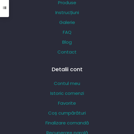
Produse
fi
Instrucțiuni
alese
Galerie
în
pagina
FAQ
produsului.
Blog
Contact
Detalii cont
Contul meu
Istoric comenzi
Favorite
Coș cumpărături
Finalizare comandă
Recuperare parolă