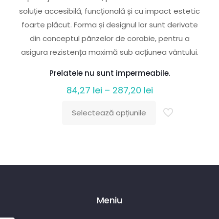
soluție accesibilă, funcțională și cu impact estetic
foarte plăcut. Forma și designul lor sunt derivate
din conceptul pânzelor de corabie, pentru a
asigura rezistența maximă sub acțiunea vântului.
Prelatele nu sunt impermeabile.
Interval
84,27
lei
–
287,20
lei
de
Selectează opțiunile
prețuri:
Acest
84,27 lei
produs
până
are
la
mai
287,20 lei
multe
variații.
Meniu
Opțiunile
pot