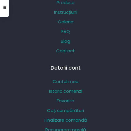
Produse
fi
Instrucțiuni
alese
Galerie
în
pagina
FAQ
produsului.
Blog
Contact
Detalii cont
Contul meu
Istoric comenzi
Favorite
Coș cumpărături
Finalizare comandă
Recuperare parolă