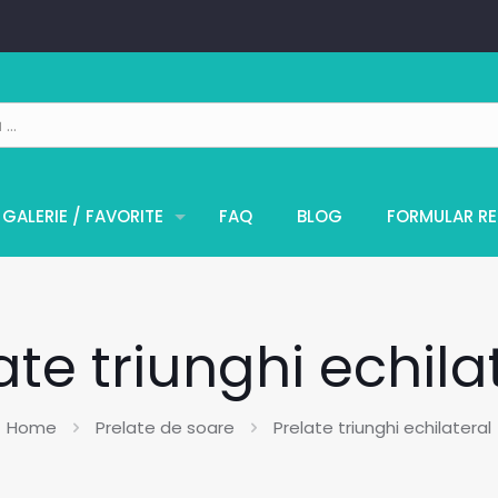
GALERIE / FAVORITE
FAQ
BLOG
FORMULAR RE
ate triunghi echila
Home
Prelate de soare
Prelate triunghi echilateral