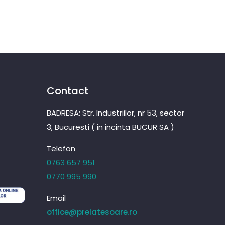
Contact
BADRESA: Str. Industriilor, nr 53, sector
3, Bucuresti ( in incinta BUCUR SA )
Telefon
0763 657 951
0770 995 990
Email
office@prelatesoare.ro