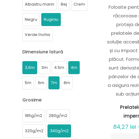
Albastru marin
Bej
Crem
Folosite pent
răcoroase 
Negru
Ruginiu
proteja d
prelatele d
Verde închis
soluție accesi
și cu impact
Dimensiune latură
plăcut. Forma
sunt derivat
3,6m
3m
4.5m
4m
pânzelor de 
5m
6m
7m
8m
a asigura re
sub acțiun
Grosime
Prelate
imper
185g/m2
280g/m2
84,27
lei
320g/m2
340g/m2