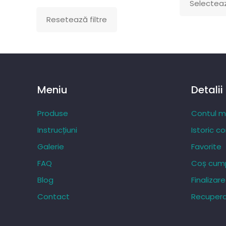
Selecteaz
Acest
Resetează filtre
produs
are
mai
multe
variații.
Meniu
Detalii
Opțiunile
pot
Produse
Contul 
fi
Instrucțiuni
Istoric c
alese
Galerie
Favorite
în
FAQ
Coș cump
pagina
produsului.
Blog
Finaliza
Contact
Recupera