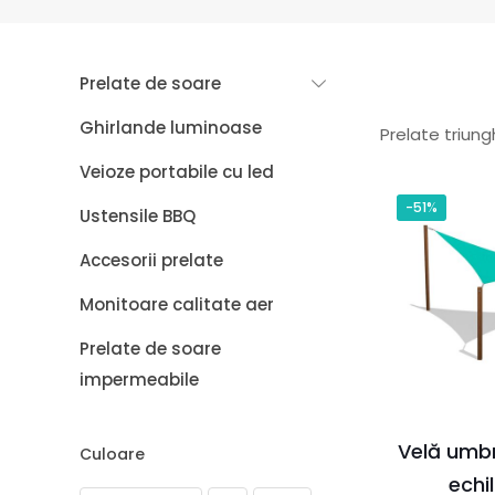
Prelate de soare
Ghirlande luminoase
Prelate triung
Veioze portabile cu led
-51%
Ustensile BBQ
Accesorii prelate
Monitoare calitate aer
Prelate de soare
impermeabile
Velă umbr
Culoare
echi