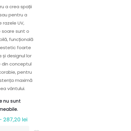
ru a crea spații
sau pentru a
e razele UV,
e soare sunt o
bilă, funcțională
 estetic foarte
 și designul lor
e din conceptul
corabie, pentru
zistența maximă
ea vântului.
le nu sunt
meabile.
Interval
–
287,20
lei
de