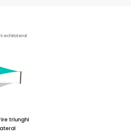
hi echilateral
ire triunghi
lateral