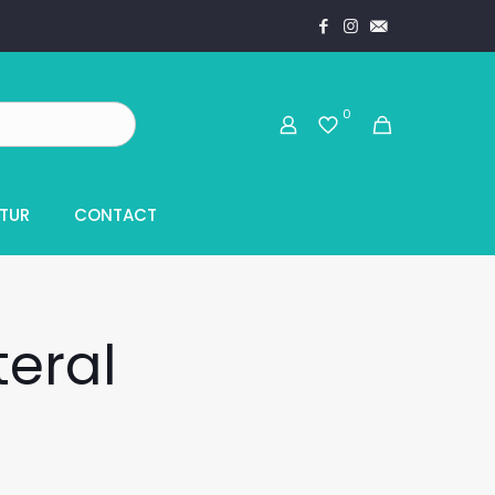
0
TUR
CONTACT
teral