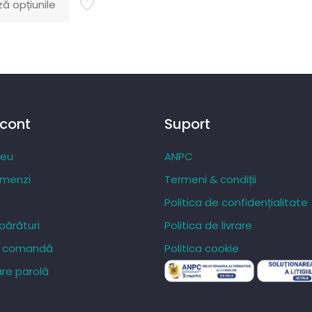
ă opțiunile
prețuri:
84,27 lei
până
la
287,20 lei
 cont
Suport
meu
ANPC
omenzi
Termeni & condiții
Politica de confidențialitate
ărături
Politica de livrare
re comandă
Politica cookie
re parolă