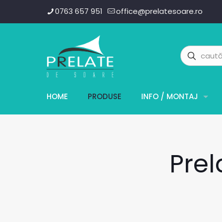
0763 657 951
office@prelatesoare.ro
HOME
PRODUSE
INFO / MONTAJ
Prel