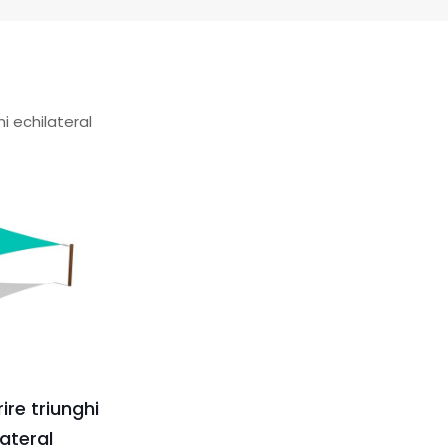
hi echilateral
ire triunghi
lateral