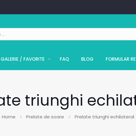
GALERIE / FAVORITE
FAQ
BLOG
FORMULAR RE
ate triunghi echila
Home
Prelate de soare
Prelate triunghi echilateral