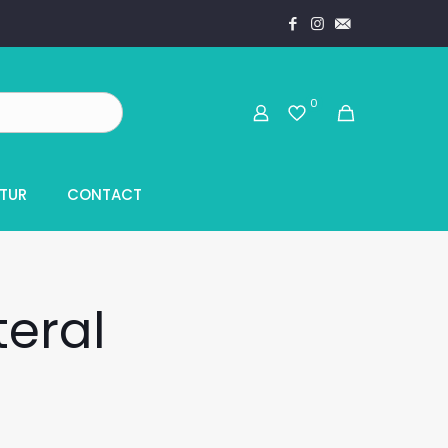
0
TUR
CONTACT
teral