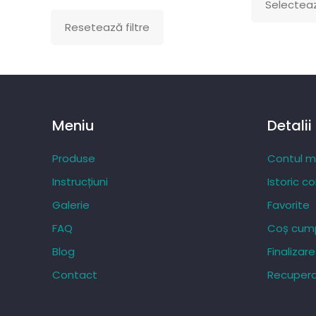
Selecteaz
Acest
Resetează filtre
produs
are
mai
multe
variații.
Meniu
Detalii
Opțiunile
pot
Produse
Contul 
fi
Instrucțiuni
Istoric c
alese
Galerie
Favorite
în
FAQ
Coș cump
pagina
produsului.
Blog
Finaliza
Contact
Recupera