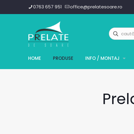
0763 657 951
office@prelatesoare.ro
HOME
PRODUSE
INFO / MONTAJ
Prel