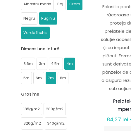
Albastru marin
Bej
Crem
Folosite pent
răcoroase 
Negru
Ruginiu
proteja d
prelatele d
Verde închis
soluție accesi
și cu impact
Dimensiune latură
plăcut. Forma
sunt derivat
3,6m
3m
4.5m
4m
pânzelor de 
5m
6m
7m
8m
a asigura re
sub acțiun
Grosime
Prelate
imper
185g/m2
280g/m2
84,27
lei
320g/m2
340g/m2