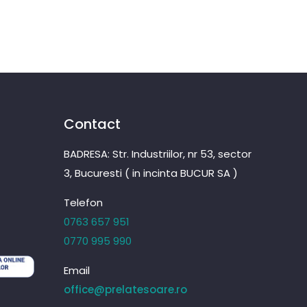
Contact
BADRESA: Str. Industriilor, nr 53, sector
3, Bucuresti ( in incinta BUCUR SA )
Telefon
0763 657 951
0770 995 990
Email
office@prelatesoare.ro