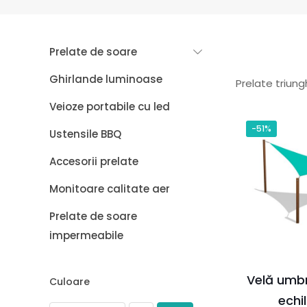
Prelate de soare
Ghirlande luminoase
Prelate triung
Veioze portabile cu led
-51%
Ustensile BBQ
Accesorii prelate
Monitoare calitate aer
Prelate de soare
impermeabile
Velă umbr
Culoare
echi