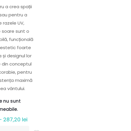
ru a crea spații
sau pentru a
e razele UV,
e soare sunt o
bilă, funcțională
 estetic foarte
 și designul lor
e din conceptul
corabie, pentru
zistența maximă
ea vântului.
le nu sunt
meabile.
Interval
–
287,20
lei
de