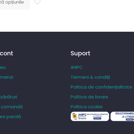
ă opțiunile
prețuri:
84,27 lei
până
la
287,20 lei
 cont
Suport
meu
ANPC
omenzi
Termeni & condiții
Politica de confidențialitate
ărături
Politica de livrare
re comandă
Politica cookie
re parolă