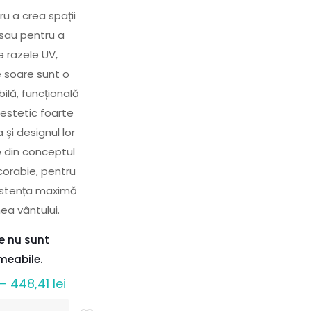
ru a crea spații
sau pentru a
e razele UV,
e soare sunt o
bilă, funcțională
 estetic foarte
 și designul lor
e din conceptul
corabie, pentru
zistența maximă
ea vântului.
le nu sunt
meabile.
Interval
–
448,41
lei
de