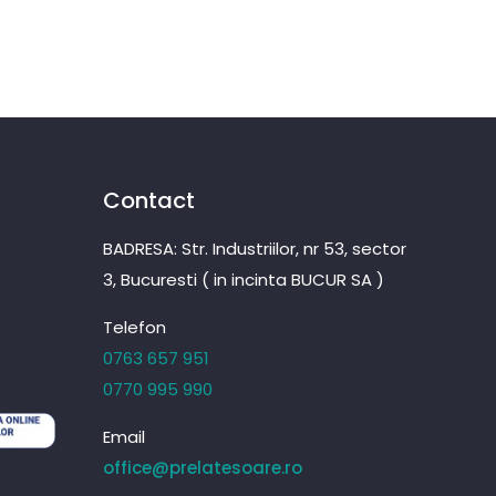
Contact
BADRESA: Str. Industriilor, nr 53, sector
3, Bucuresti ( in incinta BUCUR SA )
Telefon
0763 657 951
0770 995 990
Email
office@prelatesoare.ro