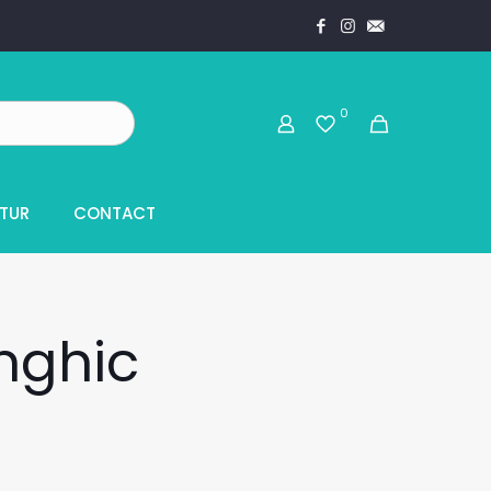
0
TUR
CONTACT
unghic