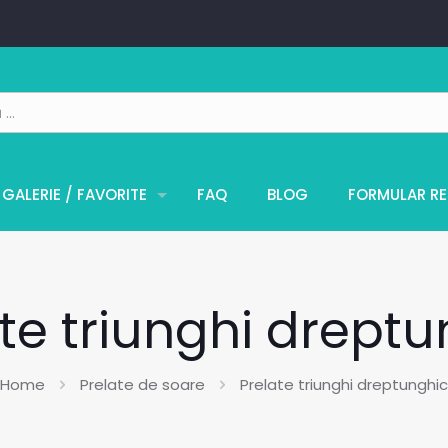
GALERIE / FAVORITE
FAQ
BLOG
FORMULAR RE
te triunghi drept
Home
Prelate de soare
Prelate triunghi dreptunghic