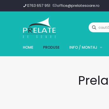
0763 657 951
office@prelatesoare.ro
HOME
PRODUSE
INFO / MONTAJ
Prela