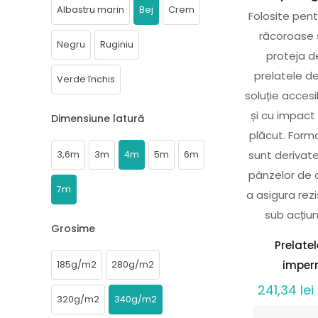
Albastru marin
Bej
Crem
Folosite pent
răcoroase 
Negru
Ruginiu
proteja d
prelatele d
Verde închis
soluție accesi
și cu impact
Dimensiune latură
plăcut. Forma
sunt derivat
3,6m
3m
4m
5m
6m
pânzelor de 
7m
a asigura re
sub acțiun
Grosime
Prelate
imper
185g/m2
280g/m2
241,34
lei
320g/m2
340g/m2