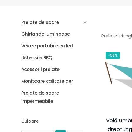
Prelate de soare
Ghirlande luminoase
Prelate triun
Veioze portabile cu led
-53%
Ustensile BBQ
Accesorii prelate
Monitoare calitate aer
Prelate de soare
impermeabile
Velă umbr
Culoare
dreptung