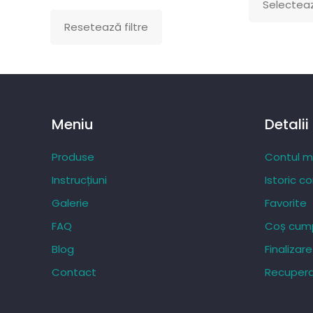
Selecteaz
Acest
Resetează filtre
produs
are
mai
multe
variații.
Meniu
Detalii
Opțiunile
pot
Produse
Contul 
fi
Instrucțiuni
Istoric c
alese
Galerie
Favorite
în
FAQ
Coș cump
pagina
produsului.
Blog
Finaliza
Contact
Recupera