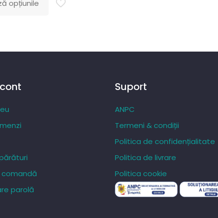
ă opțiunile
prețuri:
241,34 lei
până
la
448,41 lei
 cont
Suport
meu
ANPC
omenzi
Termeni & condiții
Politica de confidențialitate
ărături
Politica de livrare
re comandă
Politica cookie
re parolă