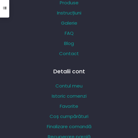
Produse
fi
Instrucțiuni
alese
Galerie
în
pagina
FAQ
produsului.
Blog
Contact
Detalii cont
Contul meu
Istoric comenzi
Favorite
Coș cumpărături
Finalizare comandă
Recuperare parolă