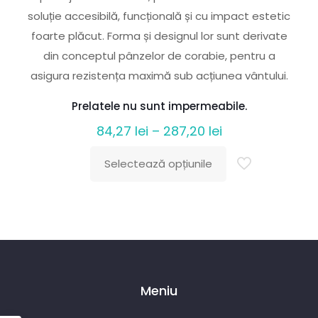
soluție accesibilă, funcțională și cu impact estetic
foarte plăcut. Forma și designul lor sunt derivate
din conceptul pânzelor de corabie, pentru a
asigura rezistența maximă sub acțiunea vântului.
Prelatele nu sunt impermeabile.
Interval
84,27
lei
–
287,20
lei
de
Selectează opțiunile
prețuri:
Acest
84,27 lei
produs
până
are
la
mai
287,20 lei
multe
variații.
Meniu
Opțiunile
pot