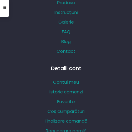
Produse
fi
Instrucțiuni
alese
Galerie
în
pagina
FAQ
produsului.
Blog
Contact
Detalii cont
Contul meu
Istoric comenzi
Favorite
Coș cumpărături
Finalizare comandă
Recuperare parolă