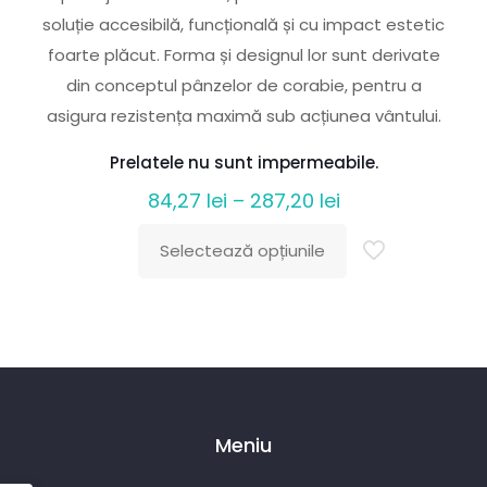
soluție accesibilă, funcțională și cu impact estetic
foarte plăcut. Forma și designul lor sunt derivate
din conceptul pânzelor de corabie, pentru a
asigura rezistența maximă sub acțiunea vântului.
Prelatele nu sunt impermeabile.
Interval
84,27
lei
–
287,20
lei
de
Selectează opțiunile
prețuri:
Acest
84,27 lei
produs
până
are
la
mai
287,20 lei
multe
variații.
Meniu
Opțiunile
pot