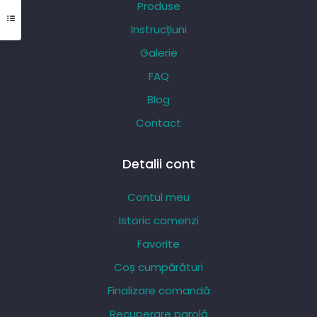
Produse
fi
Instrucțiuni
alese
Galerie
în
pagina
FAQ
produsului.
Blog
Contact
Detalii cont
Contul meu
Istoric comenzi
Favorite
Coș cumpărături
Finalizare comandă
Recuperare parolă