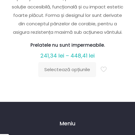
soluție accesibilă, funcțională și cu impact estetic
foarte plăcut. Forma și designul lor sunt derivate
din conceptul pânzelor de corabie, pentru a
asigura rezistența maximă sub acțiunea vântului.
Prelatele nu sunt impermeabile.
Interval
241,34
lei
–
448,41
lei
de
Selectează opțiunile
prețuri:
Acest
241,34 lei
produs
până
are
la
mai
448,41 lei
multe
variații.
Meniu
Opțiunile
pot