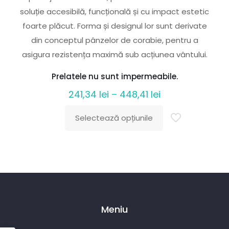
soluție accesibilă, funcțională și cu impact estetic
foarte plăcut. Forma și designul lor sunt derivate
din conceptul pânzelor de corabie, pentru a
asigura rezistența maximă sub acțiunea vântului.
Prelatele nu sunt impermeabile.
Interval
241,34
lei
–
448,41
lei
de
Selectează opțiunile
prețuri:
Acest
241,34 lei
produs
până
are
la
mai
448,41 lei
multe
variații.
Meniu
Opțiunile
pot