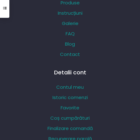
Produse
fi
Instrucțiuni
alese
Galerie
în
pagina
FAQ
produsului.
Blog
Contact
Detalii cont
Contul meu
Istoric comenzi
Favorite
Coș cumpărături
Finalizare comandă
Recuperare parolă