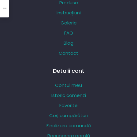
Produse
fi
Instrucțiuni
alese
Galerie
în
pagina
FAQ
produsului.
Blog
Contact
Detalii cont
Contul meu
Istoric comenzi
Favorite
Coș cumpărături
Finalizare comandă
Recuperare parolă