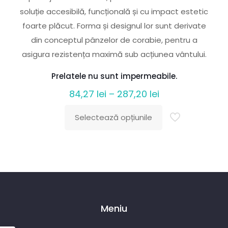
soluție accesibilă, funcțională și cu impact estetic
foarte plăcut. Forma și designul lor sunt derivate
din conceptul pânzelor de corabie, pentru a
asigura rezistența maximă sub acțiunea vântului.
Prelatele nu sunt impermeabile.
Interval
84,27
lei
–
287,20
lei
de
Selectează opțiunile
prețuri:
Acest
84,27 lei
produs
până
are
la
mai
287,20 lei
multe
variații.
Meniu
Opțiunile
pot