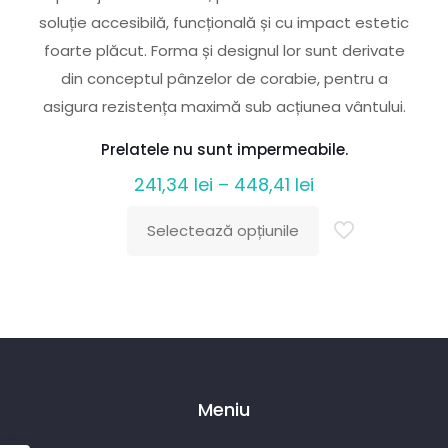
soluție accesibilă, funcțională și cu impact estetic
foarte plăcut. Forma și designul lor sunt derivate
din conceptul pânzelor de corabie, pentru a
asigura rezistența maximă sub acțiunea vântului.
Prelatele nu sunt impermeabile.
Interval
241,34
lei
–
448,41
lei
de
Selectează opțiunile
prețuri:
Acest
241,34 lei
produs
până
are
la
mai
448,41 lei
multe
variații.
Meniu
Opțiunile
pot