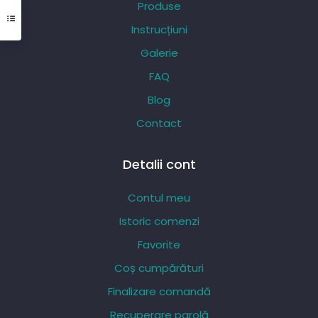
Produse
fi
Instrucțiuni
alese
Galerie
în
pagina
FAQ
produsului.
Blog
Contact
Detalii cont
Contul meu
Istoric comenzi
Favorite
Coș cumpărături
Finalizare comandă
Recuperare parolă