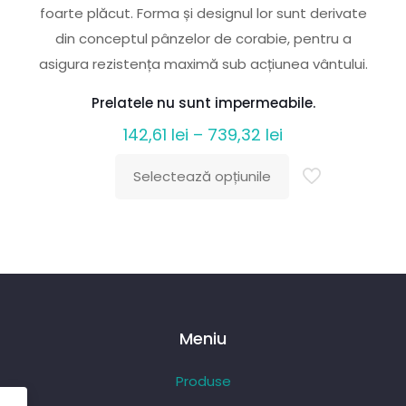
foarte plăcut. Forma și designul lor sunt derivate
din conceptul pânzelor de corabie, pentru a
asigura rezistența maximă sub acțiunea vântului.
Prelatele nu sunt impermeabile.
Interval
142,61
lei
–
739,32
lei
de
Selectează opțiunile
prețuri:
Acest
142,61 lei
produs
până
are
la
mai
739,32 lei
multe
variații.
Meniu
Opțiunile
pot
Produse
fi