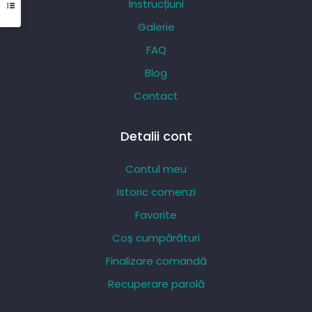
Instrucțiuni
alese
Galerie
în
pagina
FAQ
produsului.
Blog
Contact
Detalii cont
Contul meu
Istoric comenzi
Favorite
Coș cumpărături
Finalizare comandă
Recuperare parolă