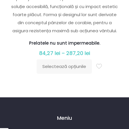
soluție accesibilă, funcțională și cu impact estetic
foarte plăcut. Forma și designul lor sunt derivate
din conceptul pânzelor de corabie, pentru a
asigura rezistența maximă sub acțiunea vântului.
Prelatele nu sunt impermeabile.
Interval
84,27
lei
–
287,20
lei
de
Selectează opțiunile
prețuri:
Acest
84,27 lei
produs
până
are
la
mai
287,20 lei
multe
variații.
Meniu
Opțiunile
pot