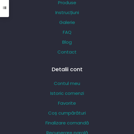
Produse
fi
Instrucțiuni
alese
Galerie
în
pagina
FAQ
produsului.
Blog
Contact
Detalii cont
Contul meu
Istoric comenzi
Favorite
Coș cumpărături
Finalizare comandă
Recuperare parolă