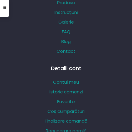
Produse
fi
Instrucțiuni
alese
Galerie
în
pagina
FAQ
produsului.
Blog
Contact
Detalii cont
Contul meu
Istoric comenzi
Favorite
Coș cumpărături
Finalizare comandă
Recuperare parolă