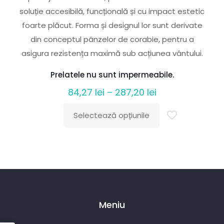
soluție accesibilă, funcțională și cu impact estetic
foarte plăcut. Forma și designul lor sunt derivate
din conceptul pânzelor de corabie, pentru a
asigura rezistența maximă sub acțiunea vântului.
Prelatele nu sunt impermeabile.
Interval
84,27
lei
–
287,20
lei
de
Selectează opțiunile
prețuri:
Acest
84,27 lei
produs
până
are
la
mai
287,20 lei
multe
variații.
Meniu
Opțiunile
pot